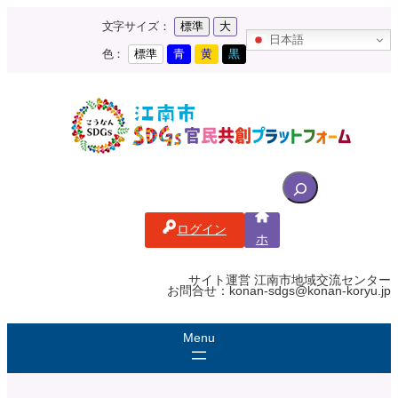
内
文字サイズ：
標準
大
容
日本語
を
色：
標準
青
黄
黒
ス
キ
ッ
プ
S
e
a
ログイン
r
ホ
c
ー
ム
h
サイト運営 江南市地域交流センター
お問合せ：konan-sdgs@konan-koryu.jp
f
o
r
: