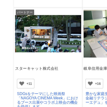
パートナー
スターキャット株式会社
岐阜信用金
+11
+16
SDGsをテーマにした映画祭
豊かな家庭
「NAGOYA CINEMA Week」におけ
金融リテラ
るブース出展やコラボ上映会の機会
ーエデュ」
を提供します