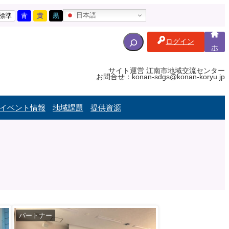
日本語
標準
青
黄
黒
S
ログイン
e
ホ
ー
a
ム
r
サイト運営 江南市地域交流センター
お問合せ：konan-sdgs@konan-koryu.jp
c
h
f
イベント情報
地域課題
提供資源
o
r
:
パートナー