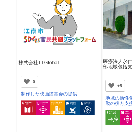
医療法人永
株式会社TTGlobal
部地域包括
0
+5
制作した映画鑑賞会の提供
地域の活性
動の後方支