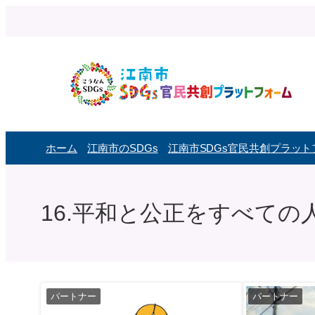
内
容
を
ス
キ
ッ
プ
ホーム
江南市のSDGs
江南市SDGs官民共創プラッ
16.平和と公正をすべての
パートナー
パートナー