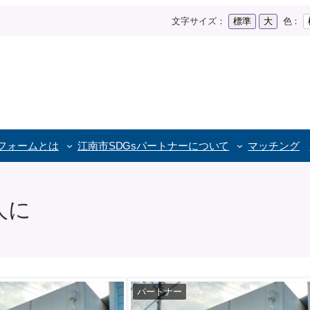
文字サイズ：
標準
大
色：
トフォームとは
江南市SDGs
パートナーについて
マッチング
人に
パートナー