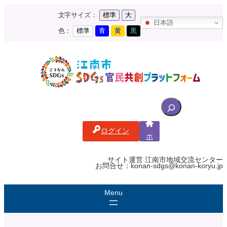
内
文字サイズ：
標準
大
容
日本語
を
色：
標準
青
黄
黒
ス
キ
ッ
プ
S
e
a
ログイン
r
ホ
c
ー
ム
h
サイト運営 江南市地域交流センター
お問合せ：konan-sdgs@konan-koryu.jp
f
o
r
: