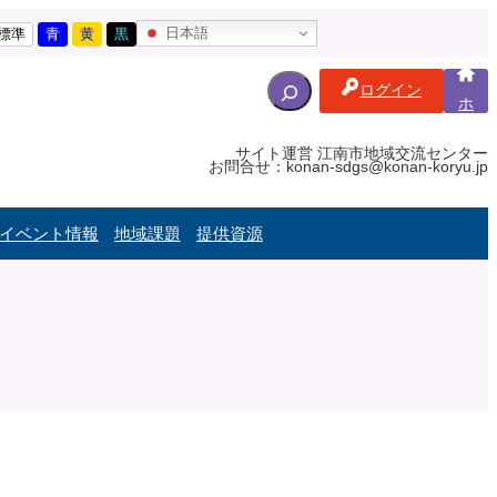
日本語
標準
青
黄
黒
S
ログイン
e
ホ
ー
a
ム
r
サイト運営 江南市地域交流センター
お問合せ：konan-sdgs@konan-koryu.jp
c
h
f
イベント情報
地域課題
提供資源
o
r
: