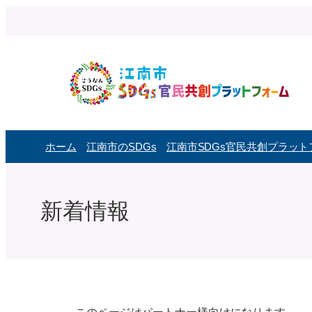
内
容
を
ス
キ
ッ
プ
ホーム
江南市のSDGs
江南市SDGs官民共創プラッ
新着情報