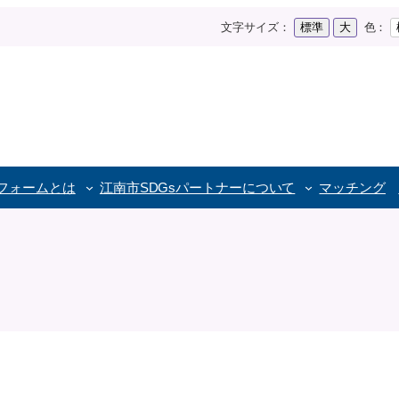
文字サイズ：
標準
大
色：
トフォームとは
江南市SDGs
パートナーについて
マッチング