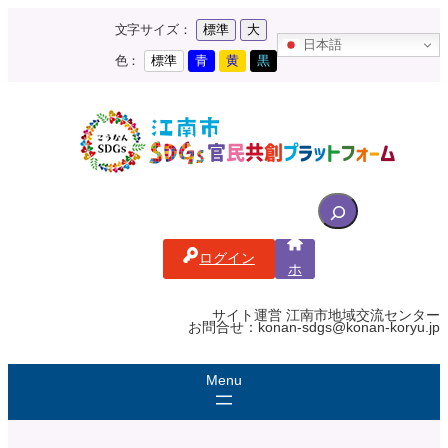
内
文字サイズ：
標準
大
容
日本語
を
色：
標準
青
黄
黒
ス
キ
ッ
プ
S
e
a
ログイン
r
ホ
c
ー
ム
h
サイト運営 江南市地域交流センター
お問合せ：konan-sdgs@konan-koryu.jp
f
o
r
: