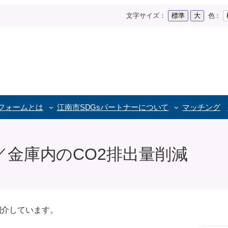
文字サイズ：
標準
大
色：
トフォームとは
江南市SDGs
パートナーについて
マッチング
金庫内のCO2排出量削減
紹介しています。