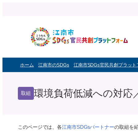
内
容
を
ス
キ
ッ
プ
ホーム
江南市のSDGs
江南市SDGs官民共創プラッ
環境負荷低減への対応／
取組
このページでは、各
江南市SDGsパートナー
の取組を