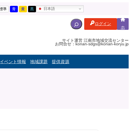
日本語
標準
青
黄
黒
S
ログイン
e
ホ
ー
a
ム
r
サイト運営 江南市地域交流センター
お問合せ：konan-sdgs@konan-koryu.jp
c
h
f
イベント情報
地域課題
提供資源
o
r
: