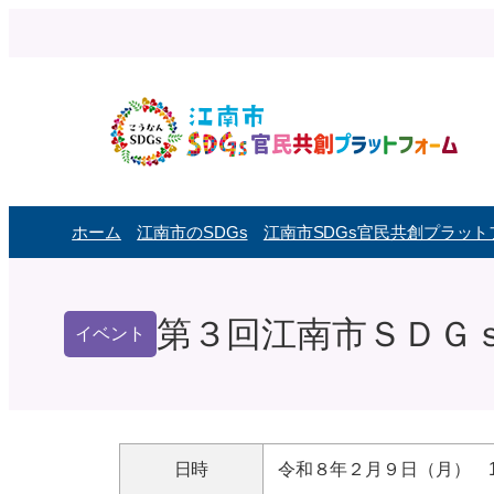
内
容
を
ス
キ
ッ
プ
ホーム
江南市のSDGs
江南市SDGs官民共創プラッ
第３回江南市ＳＤＧ
イベント
日時
令和８年２月９日（月） 15: