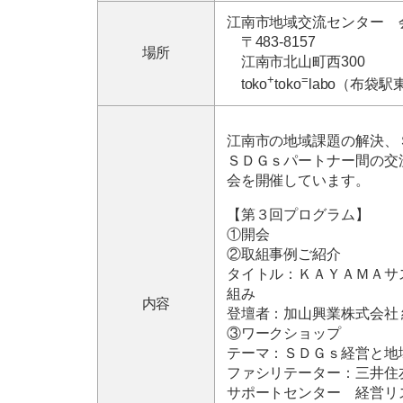
江南市地域交流センター 
〒483-8157
場所
江南市北山町西300
+
=
toko
toko
labo（布袋
江南市の地域課題の解決、
ＳＤＧｓパートナー間の交
会を開催しています。
【第３回プログラム】
①開会
②取組事例ご紹介
タイトル：ＫＡＹＡＭＡサ
組み
内容
登壇者：加山興業株式会社 
③ワークショップ
テーマ：ＳＤＧｓ経営と地
ファシリテーター：三井住
サポートセンター 経営リス