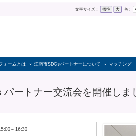
文字サイズ：
標準
大
色：
トフォームとは
江南市SDGs
パートナーについて
マッチング
ｓパートナー交流会を開催しま
00～16:30