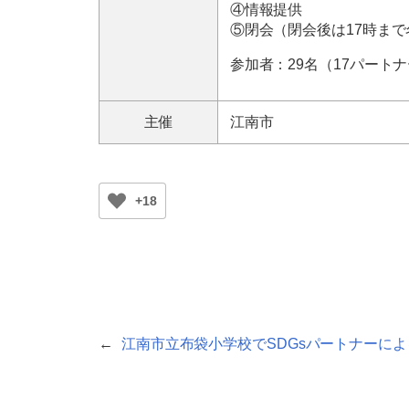
④情報提供
⑤閉会（閉会後は17時ま
参加者：29名（17パート
主催
江南市
+18
←
江南市立布袋小学校でSDGsパートナーに