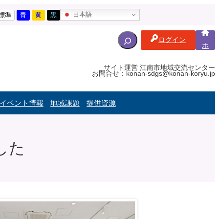
日本語
標準
青
黄
黒
S
ログイン
e
ホ
ー
a
ム
r
サイト運営 江南市地域交流センター
お問合せ：konan-sdgs@konan-koryu.jp
c
h
f
イベント情報
地域課題
提供資源
o
r
:
した