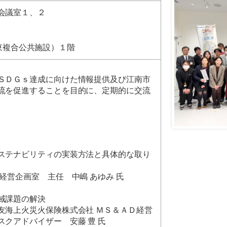
会議室１、２
駅東複合公共施設）１階
ＳＤＧｓ達成に向けた情報提供及び江南市
流を促進することを目的に、定期的に交流
ステナビリティの実装方法と具体的な取り
経営企画室 主任 中嶋 あゆみ 氏
域課題の解決
友海上火災火保険株式会社 ＭＳ＆ＡＤ経営
クアドバイザー 安藤 豊 氏