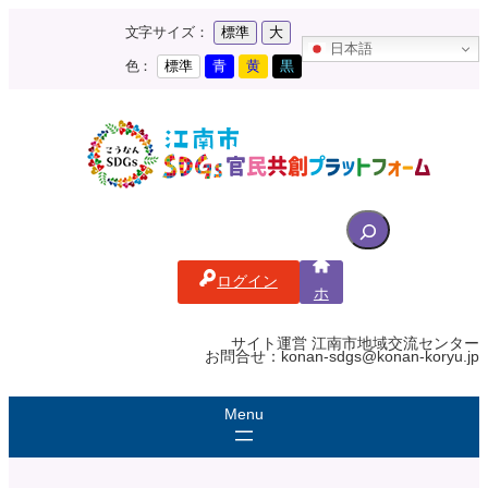
内
文字サイズ：
標準
大
容
日本語
を
色：
標準
青
黄
黒
ス
キ
ッ
プ
S
e
a
ログイン
r
ホ
c
ー
ム
h
サイト運営 江南市地域交流センター
お問合せ：konan-sdgs@konan-koryu.jp
f
o
r
: