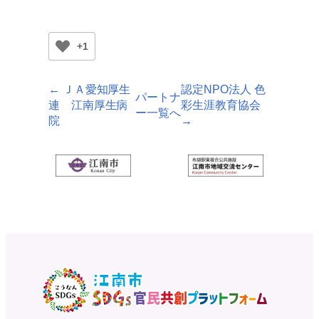
+1
← ＪＡ愛知厚生
認定NPO法人 色
パートナ
連 江南厚生病
彩生涯教育協会
ー一覧へ
院
→