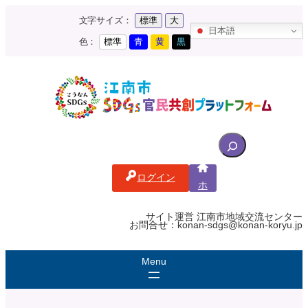
内
文字サイズ：
標準
大
容
日本語
を
色：
標準
青
黄
黒
ス
キ
ッ
プ
S
e
a
ログイン
r
ホ
c
ー
ム
h
サイト運営 江南市地域交流センター
お問合せ：konan-sdgs@konan-koryu.jp
f
o
r
: