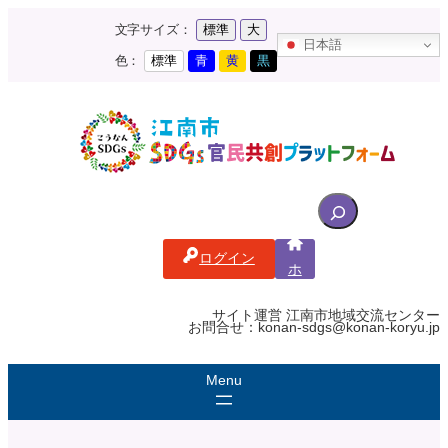
内
文字サイズ：
標準
大
容
日本語
を
色：
標準
青
黄
黒
ス
キ
ッ
プ
S
e
a
ログイン
r
ホ
c
ー
ム
h
サイト運営 江南市地域交流センター
お問合せ：konan-sdgs@konan-koryu.jp
f
o
r
: