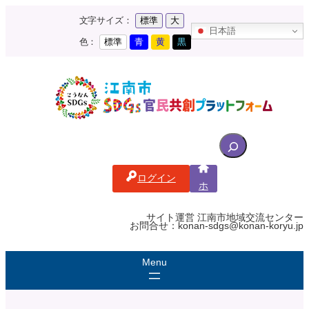
内
文字サイズ：
標準
大
容
日本語
を
色：
標準
青
黄
黒
ス
キ
ッ
プ
S
e
a
ログイン
r
ホ
c
ー
ム
h
サイト運営 江南市地域交流センター
お問合せ：konan-sdgs@konan-koryu.jp
f
o
r
: