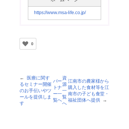
https://www.msa-life.co.jp/
0
←
医療に関す
資
パー
江南市の農家様から
るセミナー開催
源
トナ
購入した食材等を江
のお手伝いやツ
一
ー一
南市の子ども食堂・
ールを提供しま
覧
覧へ
福祉団体へ提供
→
す
へ