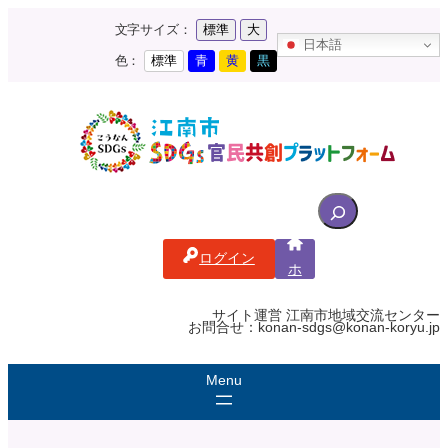
内
文字サイズ：
標準
大
容
日本語
を
色：
標準
青
黄
黒
ス
キ
ッ
プ
S
e
a
ログイン
r
ホ
c
ー
ム
h
サイト運営 江南市地域交流センター
お問合せ：konan-sdgs@konan-koryu.jp
f
o
r
: